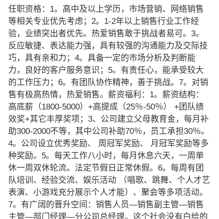
任职资格：1。高中及以上学历，市场营销、网络销售
等相关专业优先考虑；2。1-2年以上销售行业工作经
验，业绩突出者优先。热爱销售敢于挑战者易可。3。
反应敏捷、表达能力强，具有较强的沟通能力及交际技
巧，具有亲和力；4。具备一定的市场分析及判断能
力，良好的客户服务意识；5。有责任心，能承受较大
的工作压力；6。有团队协作精神，善于挑战。7。对销
售有极高热情，热爱销售。薪资福利：1。薪资结构：
高底薪（1800-5000）+高提成（25％-50％） +团队绩
效奖+其它丰厚奖项；3、公司建立父母教育金，每月补
助300-2000不等，其中公司补助70％，员工承担30％。
4。公司设立优秀奖励、 周冠军奖励、 月冠军奖励等多
种奖励。5。每天工作八小时，每月休息六天，一周单
休一周双休轮流。法定节假日正常休假。6。每周有团
队培训、经验交流、娱乐活动 （唱歌、跳舞、个人才艺
表演、小游戏充分展示个人才能）、聚会等多项活动。
7。有广阔的晋升空间：销售人员—销售副主管—销售
主管—部门经理—分公司总经理。这个社会没有白给的